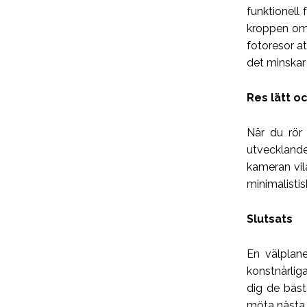
funktionell 
kroppen om 
fotoresor at
det minskar 
Res lätt o
När du rör
utveckland
kameran vil
minimalistis
Slutsats
En välplane
konstnärlig
dig de bäst
möta nästa 