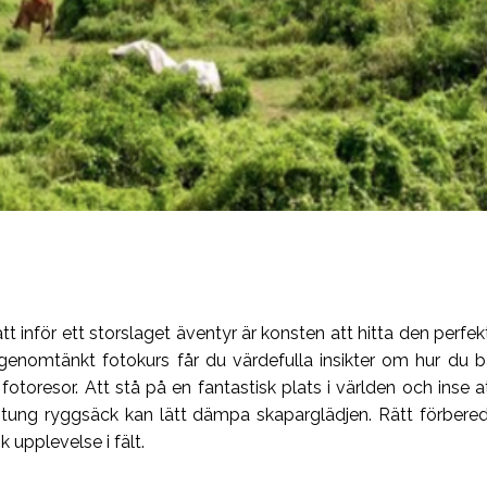
tt inför ett storslaget äventyr är konsten att hitta den perfe
nomtänkt fotokurs får du värdefulla insikter om hur du bäst
toresor. Att stå på en fantastisk plats i världen och inse at
r tung ryggsäck kan lätt dämpa skaparglädjen. Rätt förbere
 upplevelse i fält.