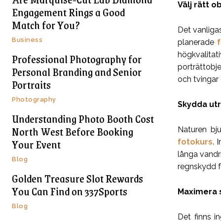
Välj rätt 
Engagement Rings a Good
Match for You?
Det vanligas
Business
planerade
högkvalitat
Professional Photography for
porträttobje
Personal Branding and Senior
och tvingar
Portraits
Photography
Skydda utr
Understanding Photo Booth Cost
North West Before Booking
Naturen bju
Your Event
fotokurs
. 
långa vandr
Blog
regnskydd f
Golden Treasure Slot Rewards
You Can Find on 337Sports
Maximera s
Blog
Det finns i