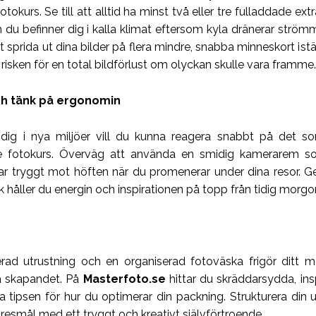
fotokurs. Se till att alltid ha minst två eller tre fulladdade e
du befinner dig i kalla klimat eftersom kyla dränerar strö
t sprida ut dina bilder på flera mindre, snabba minneskort istäl
risken för en total bildförlust om olyckan skulle vara framme.
ch tänk på ergonomin
 dig i nya miljöer vill du kunna reagera snabbt på det 
e fotokurs. Överväg att använda en smidig kamerarem so
ar tryggt mot höften när du promenerar under dina resor. Ge
k håller du energin och inspirationen på topp från tidig morgon 
rad utrustning och en organiserad fotoväska frigör ditt m
a skapandet. På
Masterfoto.se
hittar du skräddarsydda, in
a tipsen för hur du optimerar din packning. Strukturera din u
resmål med ett tryggt och kreativt självförtroende.