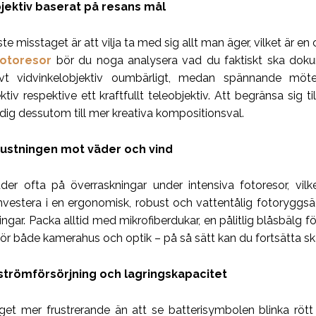
objektiv baserat på resans mål
te misstaget är att vilja ta med sig allt man äger, vilket är en
fotoresor
bör du noga analysera vad du faktiskt ska doku
ivt vidvinkelobjektiv oumbärligt, medan spännande möten 
ktiv respektive ett kraftfullt teleobjektiv. Att begränsa sig 
 dig dessutom till mer kreativa kompositionsval.
ustningen mot väder och vind
der ofta på överraskningar under intensiva fotoresor, vilk
Investera i en ergonomisk, robust och vattentålig fotoryggs
ingar. Packa alltid med mikrofiberdukar, en pålitlig blåsbälg
ör både kamerahus och optik – på så sätt kan du fortsätta ska
trömförsörjning och lagringskapacitet
nget mer frustrerande än att se batterisymbolen blinka rött p