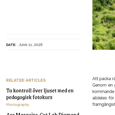
June 11, 2026
DATE:
Att packa rä
RELATED ARTICLES
Genom en ge
Ta kontroll över ljuset med en
kommande fo
pedagogisk fotokurs
alldeles fö
framgångsrik
Photography
Are Marquise-Cut Lab Diamond