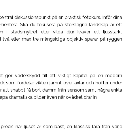
 central diskussionspunkt på en praktisk fotokurs. Inför dina
mentera. Ska du fokusera på storslagna landskap är ett
i stadsmyllret eller vilda djur kräver ett ljusstarkt
till två eller max tre mångsidiga objektiv sparar på ryggen
et gör väderskydd till ett viktigt kapitel på en modern
äck som fördelar vikten jämnt över axlar och höfter under
 för att snabbt få bort damm från sensorn samt några enkla
pa dramatiska bilder även när ovädret drar in.
recis när ljuset är som bäst, en klassisk lära från varje